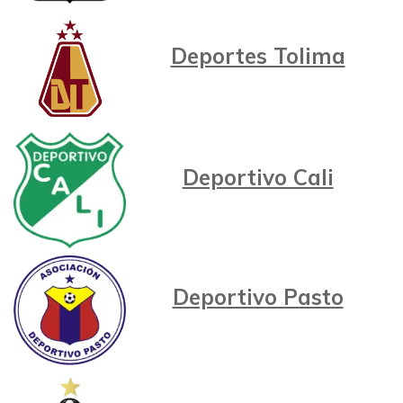
Deportes Tolima
Deportivo Cali
Deportivo Pasto