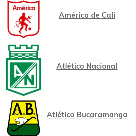
América de Cali
Atlético Nacional
Atlético Bucaramanga