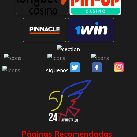
síguenos
Páginas Recomendadas