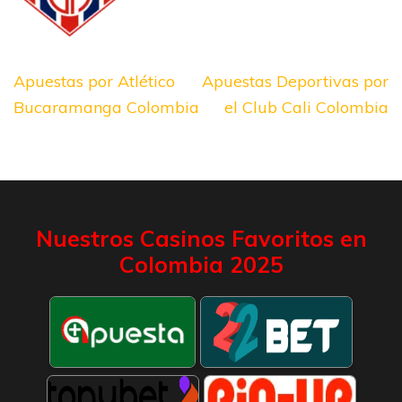
Navegación
Apuestas por Atlético
Apuestas Deportivas por
de
Bucaramanga Colombia
el Club Cali Colombia
entradas
Nuestros Casinos Favoritos en
Colombia 2025