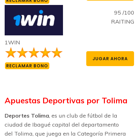
RECLAMAR BONO
95 /100
RAITING
1WIN
JUGAR AHORA
RECLAMAR BONO
Apuestas Deportivas por Tolima
Deportes Tolima
, es un club de fútbol de la
ciudad de Ibagué capital del departamento
del Tolima, que juega en la Categoría Primera