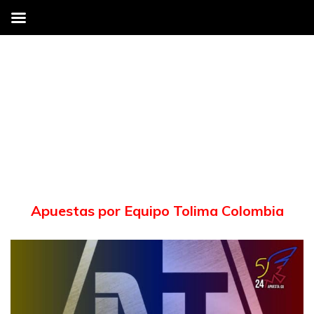
Saltar
al
contenido
(presiona
la
tecla
Intro)
Apuestas por Equipo Tolima Colombia