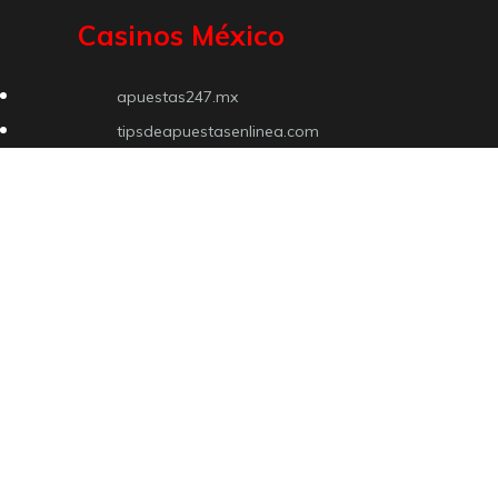
Casinos México
apuestas247.mx
tipsdeapuestasenlinea.com
casinosparaapuestas.com
directoriodecasinosonline.com
apuestascanada.com
apuestasonlineusa.com