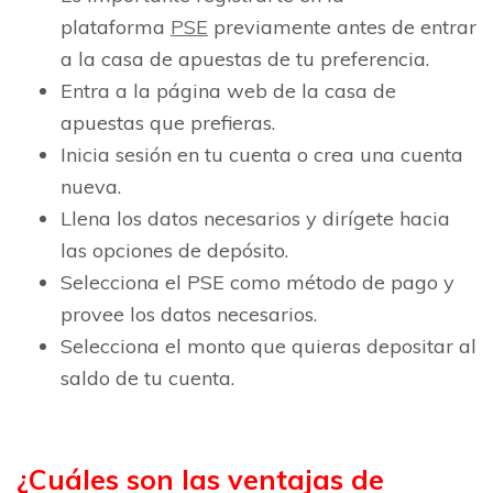
plataforma
PSE
previamente antes de entrar
a la casa de apuestas de tu preferencia.
Entra a la página web de la casa de
apuestas que prefieras.
Inicia sesión en tu cuenta o crea una cuenta
nueva.
Llena los datos necesarios y dirígete hacia
las opciones de depósito.
Selecciona el PSE como método de pago y
provee los datos necesarios.
Selecciona el monto que quieras depositar al
saldo de tu cuenta.
¿Cuáles son las ventajas de