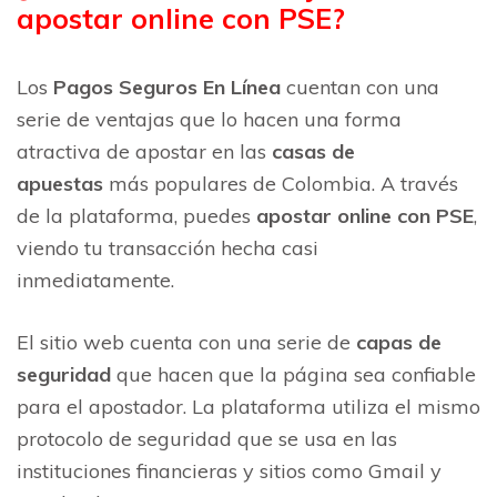
apostar online con PSE?
Los
Pagos Seguros En Línea
cuentan con una
serie de ventajas que lo hacen una forma
atractiva de apostar en las
casas de
apuestas
más populares de Colombia. A través
de la plataforma, puedes
apostar online con PSE
,
viendo tu transacción hecha casi
inmediatamente.
El sitio web cuenta con una serie de
capas de
seguridad
que hacen que la página sea confiable
para el apostador. La plataforma utiliza el mismo
protocolo de seguridad que se usa en las
instituciones financieras y sitios como Gmail y