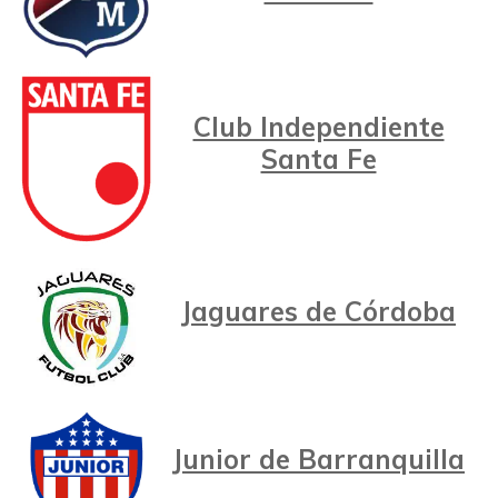
Club Independiente
Santa Fe
Jaguares de Córdoba
Junior de Barranquilla