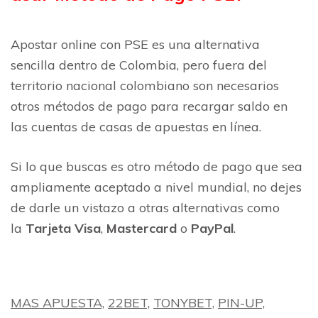
Apostar online con PSE es una alternativa
sencilla dentro de Colombia, pero fuera del
territorio nacional colombiano son necesarios
otros métodos de pago para recargar saldo en
las cuentas de casas de apuestas en línea.
Si lo que buscas es otro método de pago que sea
ampliamente aceptado a nivel mundial, no dejes
de darle un vistazo a otras alternativas como
la
Tarjeta Visa
,
Mastercard
o
PayPal
.
MAS APUESTA,
22BET,
TONYBET,
PIN-UP,