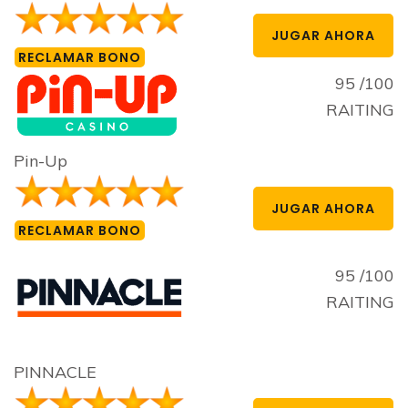
JUGAR AHORA
RECLAMAR BONO
95 /100
RAITING
Pin-Up
JUGAR AHORA
RECLAMAR BONO
95 /100
RAITING
PINNACLE