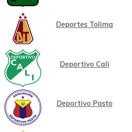
Deportes Tolima
Deportivo Cali
Deportivo Pasto