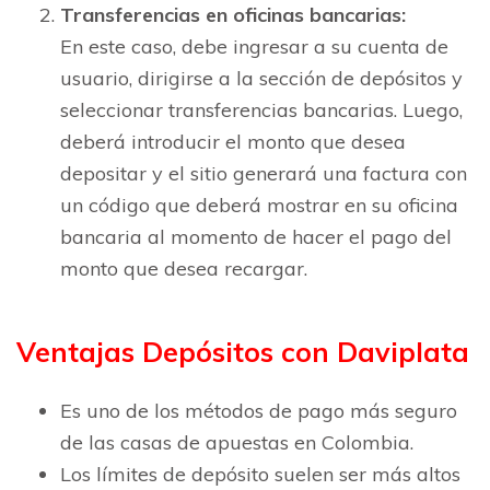
Transferencias en oficinas bancarias:
En este caso, debe ingresar a su cuenta de
usuario, dirigirse a la sección de depósitos y
seleccionar transferencias bancarias. Luego,
deberá introducir el monto que desea
depositar y el sitio generará una factura con
un código que deberá mostrar en su oficina
bancaria al momento de hacer el pago del
monto que desea recargar.
Ventajas Depósitos con Daviplata
Es uno de los métodos de pago más seguro
de las casas de apuestas en Colombia.
Los límites de depósito suelen ser más altos