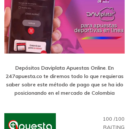
Depósitos Daviplata Apuestas Online
.
En
247apuesta.co te diremos todo lo que requieras
saber sobre este método de pago que se ha ido
posicionando en el mercado de Colombia
100 /100
RAITING