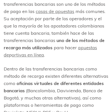
transferencias bancarias son uno de los métodos
de pago en las
casas de apuestas
más comunes.
Su aceptación por parte de los operadores y el
que la mayoría de los apostadores colombianos
tiene cuenta bancaria, también hace de las
transferencias bancarias
uno de los métodos de
recarga más utilizados
para hacer
apuestas
de
p
ortivas en línea
.
Dentro de las transferencias bancarias como
método de recarga existen diferentes alternativas
como
oficinas virtuales de diferentes entidades
bancarias
(Bancolombia, Davivienda, Banco de
Bogotá, y muchas otras alternativas), así como
plataformas o herramientas de pago como