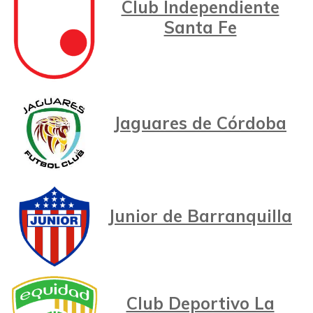
Club Independiente
Santa Fe
Jaguares de Córdoba
Junior de Barranquilla
Club Deportivo La