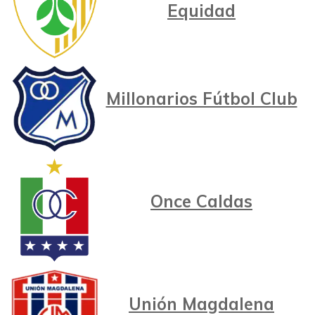
Equidad
Millonarios Fútbol Club
Once Caldas
Unión Magdalena