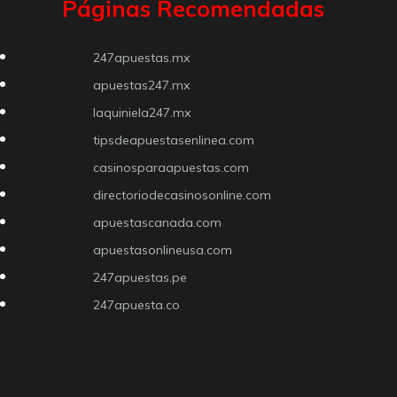
Páginas Recomendadas
247apuestas.mx
apuestas247.mx
laquiniela247.mx
tipsdeapuestasenlinea.com
casinosparaapuestas.com
directoriodecasinosonline.com
apuestascanada.com
apuestasonlineusa.com
247apuestas.pe
247apuesta.co