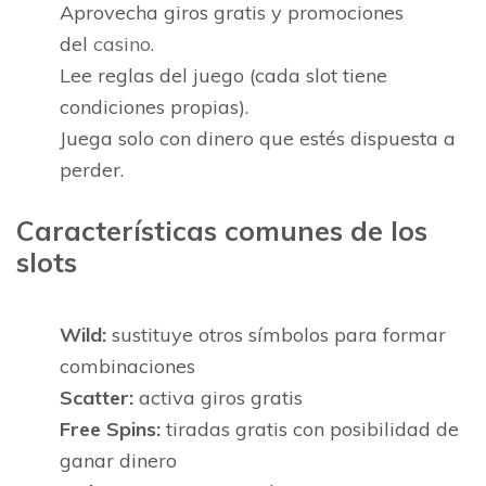
Aprovecha giros gratis y promociones
del
casino.
Lee reglas del juego (cada slot tiene
condiciones propias).
Juega solo con dinero que estés dispuesta a
perder.
Características comunes de los
slots
Wild:
sustituye otros símbolos para formar
combinaciones
Scatter:
activa giros gratis
Free Spins:
tiradas gratis con posibilidad de
ganar dinero