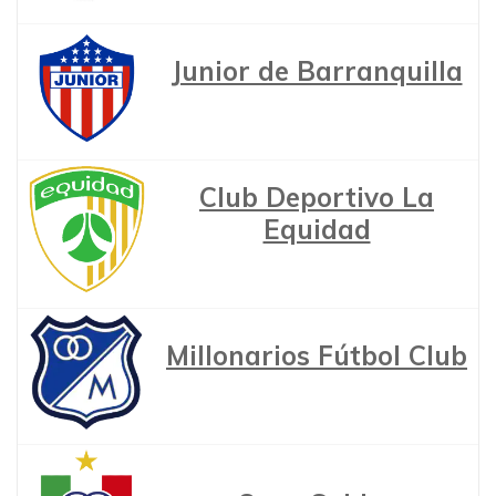
Junior de Barranquilla
Club Deportivo La
Equidad
Millonarios Fútbol Club