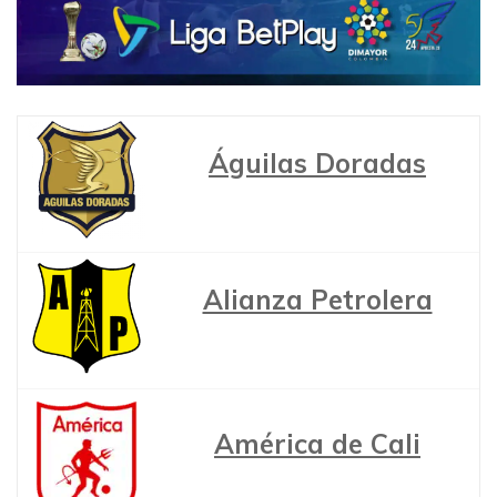
Águilas Doradas
Alianza Petrolera
América de Cali