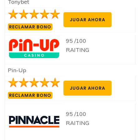
Tonybet
JUGAR AHORA
RECLAMAR BONO
95 /100
RAITING
Pin-Up
JUGAR AHORA
RECLAMAR BONO
95 /100
RAITING