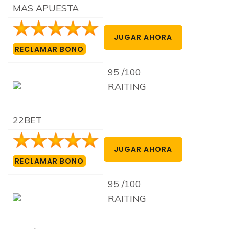
MAS APUESTA
JUGAR AHORA
RECLAMAR BONO
95 /100
RAITING
22BET
JUGAR AHORA
RECLAMAR BONO
95 /100
RAITING