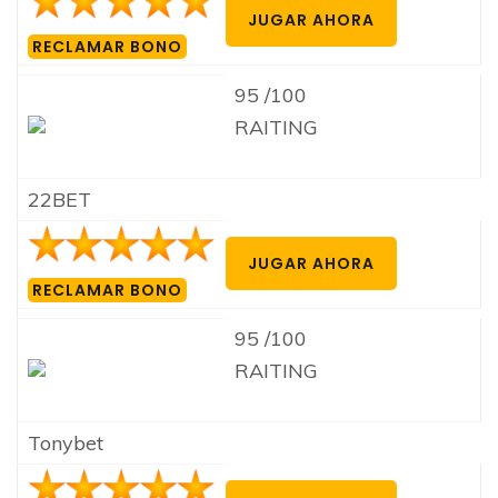
JUGAR AHORA
RECLAMAR BONO
95 /100
RAITING
22BET
JUGAR AHORA
RECLAMAR BONO
95 /100
RAITING
Tonybet