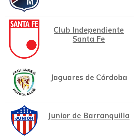
Club Independiente
Santa Fe
Jaguares de Córdoba
Junior de Barranquilla