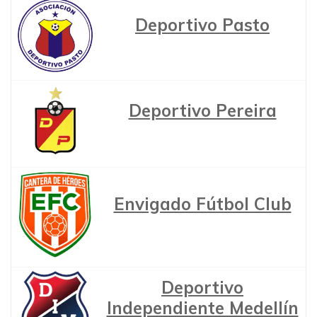
Deportivo Pasto
Deportivo Pereira
Envigado Fútbol Club
Deportivo
Independiente Medellín