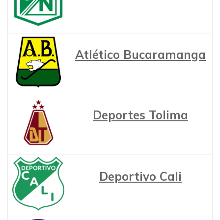
Atlético Bucaramanga
Deportes Tolima
Deportivo Cali