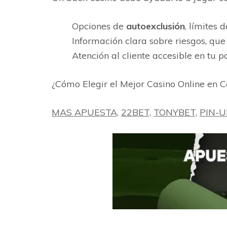
Opciones de
autoexclusión
, límites 
Información clara sobre riesgos, qu
Atención al cliente accesible en tu p
¿Cómo Elegir el Mejor Casino Online en 
MAS APUESTA,
22BET,
TONYBET,
PIN-U