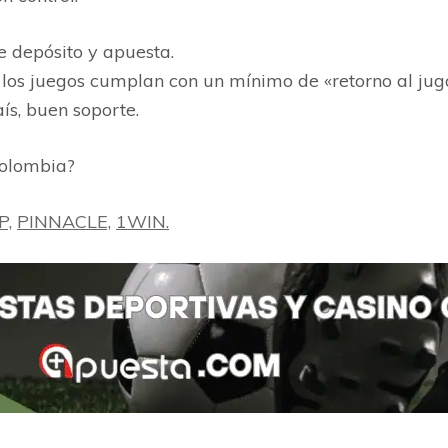
de depósito y apuesta.
e los juegos cumplan con un mínimo de «retorno al jug
aís, buen soporte.
Colombia?
P,
PINNACLE,
1WIN.