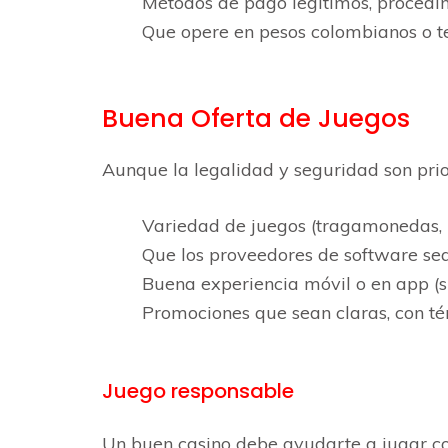
Métodos de pago legítimos, procedimi
Que opere en pesos colombianos o te
Buena Oferta de Juegos
Aunque la legalidad y seguridad son prior
Variedad de juegos (tragamonedas, rul
Que los proveedores de software sea
Buena experiencia móvil o en app (si
Promociones que sean claras, con tér
Juego responsable
Un buen casino debe ayudarte a jugar co