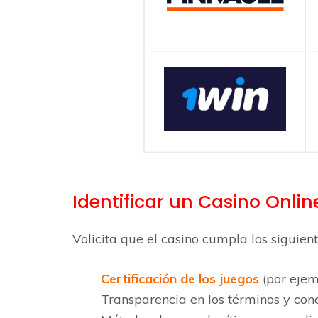
Identificar un Casino Onli
Volicita que el casino cumpla los siguient
Certificación de los juegos
(por ejem
Transparencia en los términos y condic