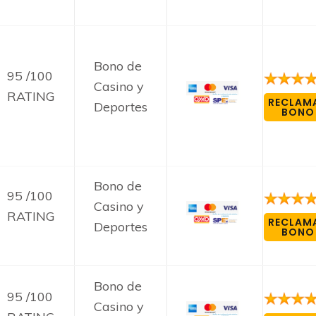
Bono de
95 /100
Casino y
RATING
RECLAM
Deportes
BONO
Bono de
95 /100
Casino y
RATING
RECLAM
Deportes
BONO
Bono de
95 /100
Casino y