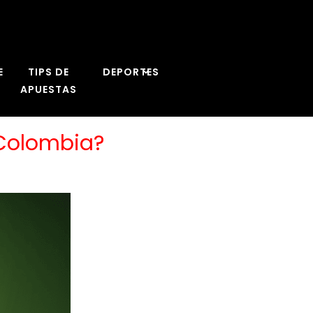
E
TIPS DE
DEPORTES
APUESTAS
 Colombia?